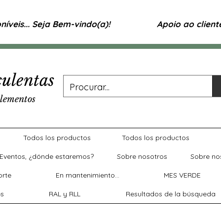
íveis... Seja Bem-vindo(a)!
Apoio ao clien
ulentas
lementos
Todos los productos
Todos los productos
Eventos, ¿dónde estaremos?
Sobre nosotros
Sobre no
rte
En mantenimiento...
MES VERDE
es
RAL y RLL
Resultados de la búsqueda