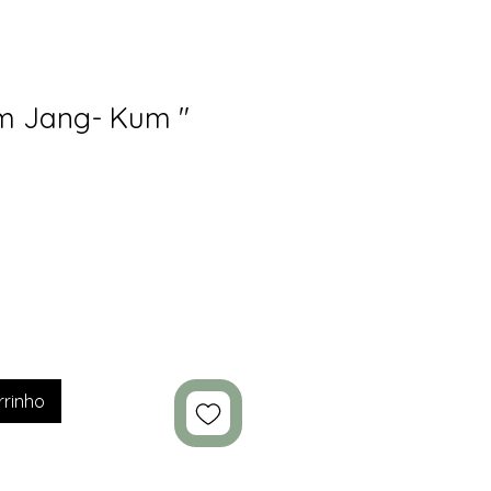
m Jang- Kum "
rrinho