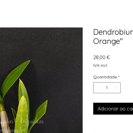
Dendrobiu
Orange"
Preço
28,00 €
IVA incl.
Quantidade
*
Adicionar ao ca