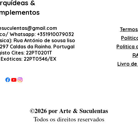
rquídeas &
mplementos
esuculentas@gmail.com
Termos
ico/ Whatsapp: +351910079032
Politi
sica): Rua António de sousa liso
-297 Caldas da Rainha. Portugal
Politica
gisto Cites: 22PT0201T
RA
 Exóticas: 22PT0546/EX
Livro d
©2026 por Arte & Suculentas
Todos os direitos reservados