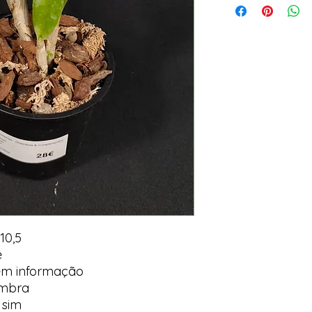
10,5
e
em informação
ombra
 sim