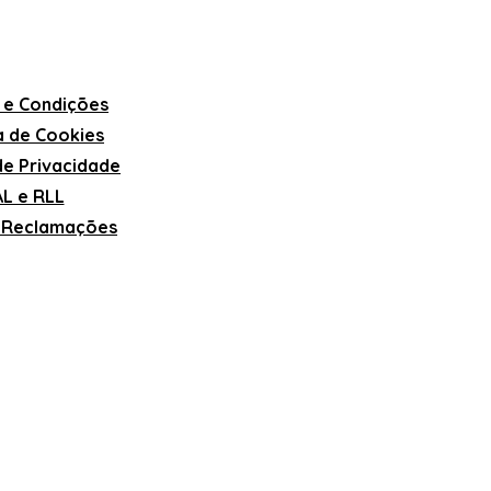
 e Condições
ca de Cookies
 de Privacidade
L e RLL
e Reclamações