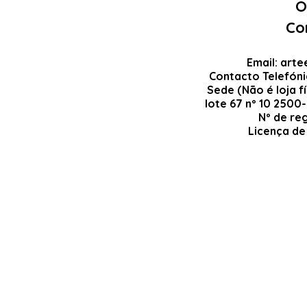
O
Co
Email:
arte
Contacto Telefón
Sede (Não é loja fí
lote 67 nº 10 2500
Nº de re
Licença de