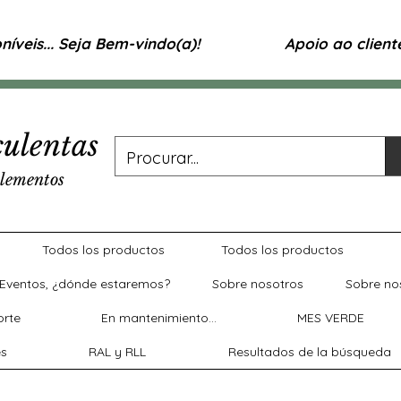
íveis... Seja Bem-vindo(a)!
Apoio ao clien
ulentas
lementos
Todos los productos
Todos los productos
Eventos, ¿dónde estaremos?
Sobre nosotros
Sobre no
rte
En mantenimiento...
MES VERDE
es
RAL y RLL
Resultados de la búsqueda