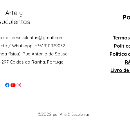
Arte y
Po
suculentas
co:
arteesuculentas@gmail.com
Termos
acto / Whatsapp: +351910079032
Politi
nda física): Rua António de Sousa,
Politica
0-297 Caldas da Rainha. Portugal
RA
Livro d
©2022 por Arte & Suculentas.