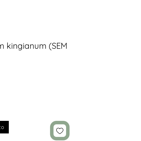
m kingianum (SEM
to