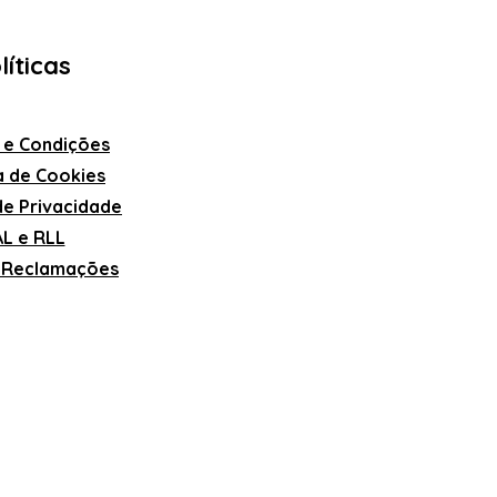
líticas
 e Condições
ca de Cookies
 de Privacidade
L e RLL
e Reclamações