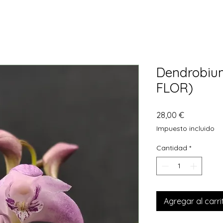
Dendrobiu
FLOR)
Precio
28,00 €
Impuesto incluido
Cantidad
*
Agregar al carri