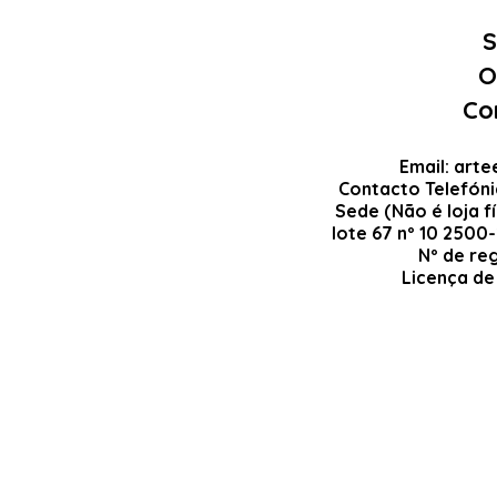
S
O
Co
Email:
arte
Contacto Telefón
Sede (Não é loja fí
lote 67 nº 10 2500
Nº de re
Licença de