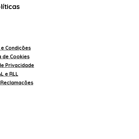
líticas
 e Condições
ca de Cookies
 de Privacidade
L e RLL
e Reclamações