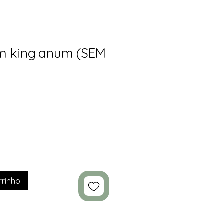
m kingianum (SEM
rrinho