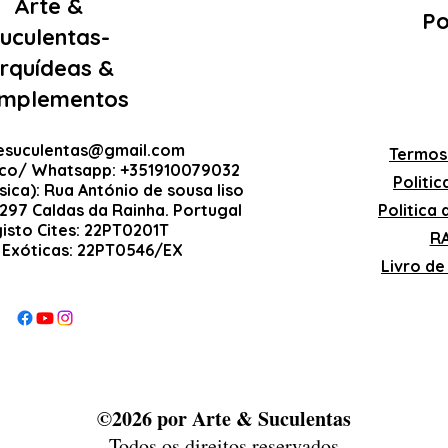
Arte &
Po
uculentas-
rquídeas &
mplementos
esuculentas@gmail.com
Termos
ico/ Whatsapp: +351910079032
Politi
sica): Rua António de sousa liso
-297 Caldas da Rainha. Portugal
Politica
gisto Cites: 22PT0201T
RA
 Exóticas: 22PT0546/EX
Livro d
©2026 por Arte & Suculentas
Todos os direitos reservados