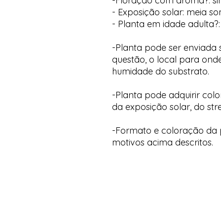
-Floração com aroma?: s
- Exposição solar: meia s
- Planta em idade adulta?:
-Planta pode ser enviada
questão, o local para onde
humidade do substrato.
-Planta pode adquirir col
da exposição solar, do str
-Formato e coloração da p
motivos acima descritos.