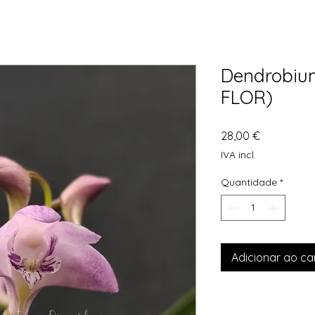
Dendrobiu
FLOR)
Preço
28,00 €
IVA incl.
Quantidade
*
Adicionar ao ca