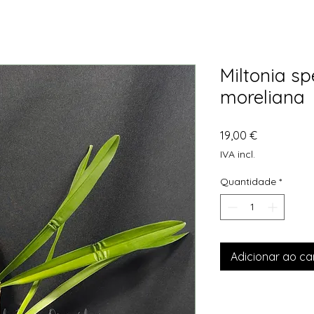
Miltonia spe
moreliana
Preço
19,00 €
IVA incl.
Quantidade
*
Adicionar ao ca