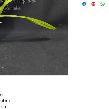
im
ombra
 sim