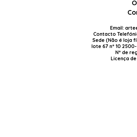
O
Co
Email:
arte
Contacto Telefón
Sede (Não é loja fí
lote 67 nº 10 2500
Nº de re
Licença de