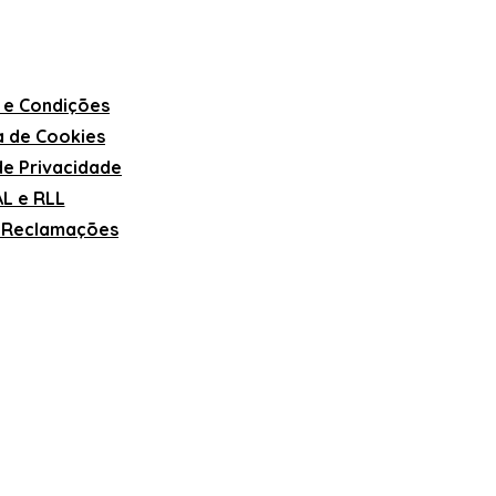
 e Condições
ca de Cookies
 de Privacidade
L e RLL
e Reclamações