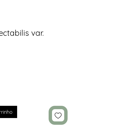
ctabilis var.
rrinho