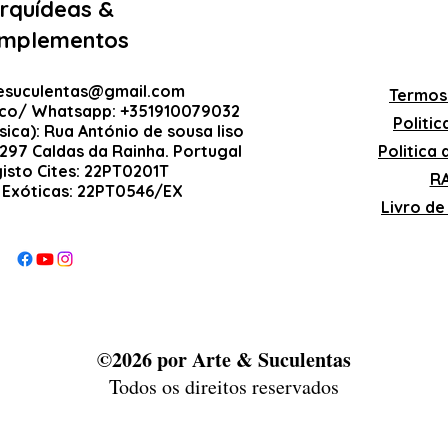
rquídeas &
mplementos
esuculentas@gmail.com
Termos
ico/ Whatsapp: +351910079032
Politi
sica): Rua António de sousa liso
-297 Caldas da Rainha. Portugal
Politica
gisto Cites: 22PT0201T
RA
 Exóticas: 22PT0546/EX
Livro d
©2026 por Arte & Suculentas
Todos os direitos reservados