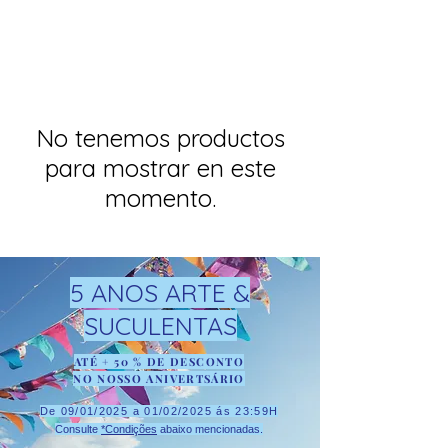
No tenemos productos
para mostrar en este
momento.
5 ANOS ARTE &
SUCULENTAS
ATÉ + 50 % DE DESCONTO
NO NOSSO ANIVERTSÁRIO
De 09/01/2025 a 01/02/2025 ás 23:59H
Consulte
*Condições
abaixo mencionadas.