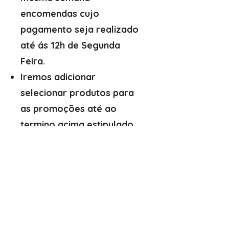
encomendas cujo
pagamento seja realizado
até ás 12h de Segunda
Feira.
Iremos adicionar
selecionar produtos para
as promoções até ao
termino acima estipulado.
Arte y suculentas
Correo electrónico:
arteesuculentas@gmail.com
Teléfono de Contacto / Whatsapp:
+351910079032
Sede (No es una tienda física): Rua António