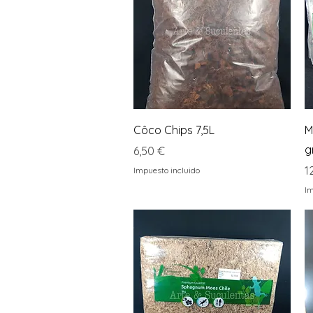
Vista rápida
Côco Chips 7,5L
M
g
Precio
6,50 €
P
1
Impuesto incluido
Im