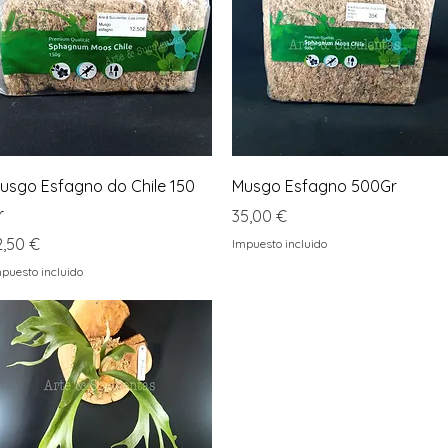
Vista rápida
Vista rápida
usgo Esfagno do Chile 150
Musgo Esfagno 500Gr
r
Precio
35,00 €
recio
2,50 €
Impuesto incluido
puesto incluido