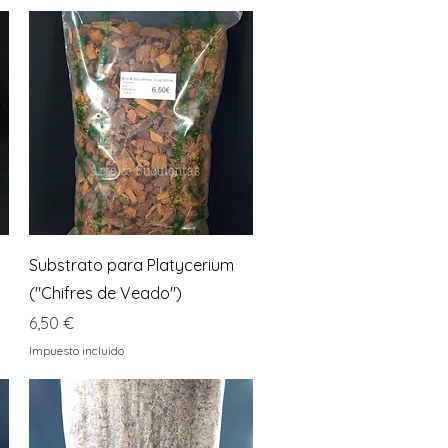
Vista rápida
Substrato para Platycerium
("Chifres de Veado")
Precio
6,50 €
Impuesto incluido