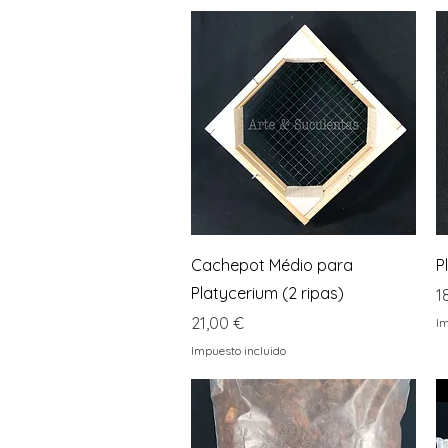
Vista rápida
Cachepot Médio para
P
Platycerium (2 ripas)
P
1
Precio
21,00 €
Im
Impuesto incluido