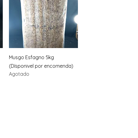
Vista rápida
Musgo Esfagno 5kg
(Dísponivel por encomenda)
Agotado