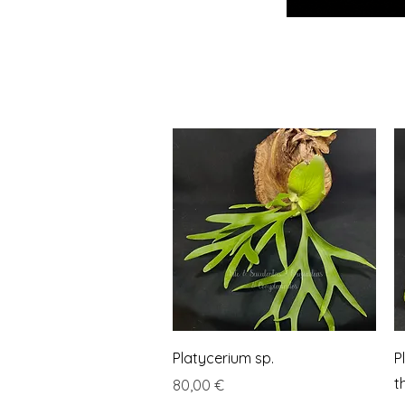
Vista rápida
Platycerium sp.
P
t
Precio
80,00 €