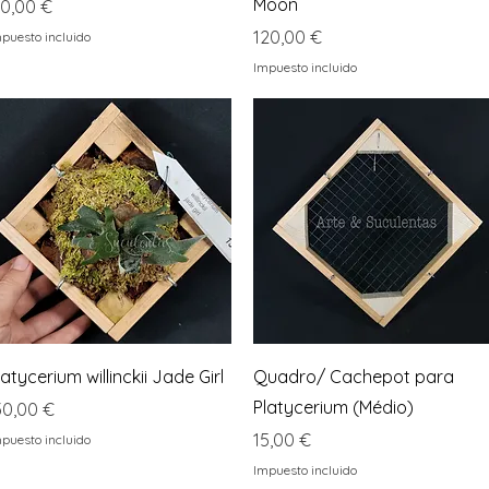
Moon
recio
10,00 €
Precio
120,00 €
puesto incluido
Impuesto incluido
Vista rápida
Vista rápida
latycerium willinckii Jade Girl
Quadro/ Cachepot para
Platycerium (Médio)
recio
30,00 €
Precio
15,00 €
puesto incluido
Impuesto incluido