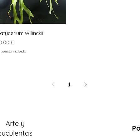
Vista rápida
latycerium Willinckii
recio
0,00 €
puesto incluido
1
Arte y
Po
suculentas