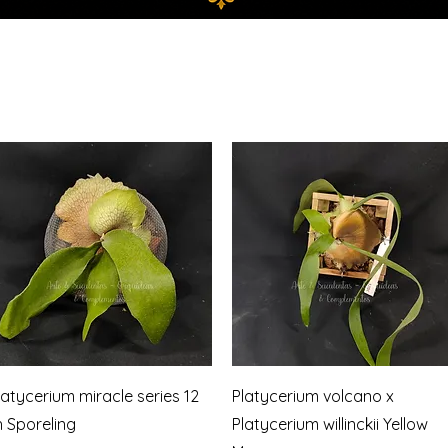
Vista rápida
Vista rápida
latycerium miracle series 12
Platycerium volcano x
h Sporeling
Platycerium willinckii Yellow