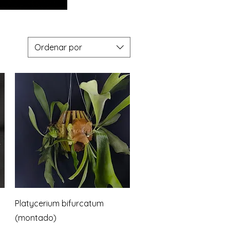
Ordenar por
Vista rápida
Platycerium bifurcatum
(montado)