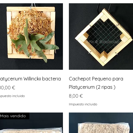
Vista rápida
Vista rápida
latycerium Willinckii bacteria
Cachepot Pequeno para
Platycerium (2 ripas )
recio
80,00 €
Precio
8,00 €
puesto incluido
Impuesto incluido
Mais vendido