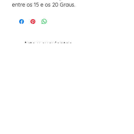
entre os 15 e os 20 Graus.
Arte y suculentas
Correo electrónico:
arteesuculentas@gmail.com
Teléfono de Contacto / Whatsapp:
+351910079032
Sede (No es una tienda física): Rua António
de Sousa, Lote 67, nº
10 2500-297
Caldas da
Rainha. Portugal
Políticas