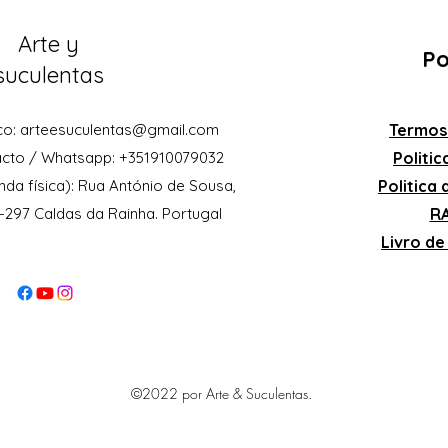
Arte y
Po
suculentas
co:
arteesuculentas@gmail.com
Termos
acto / Whatsapp: +351910079032
Politi
nda física): Rua António de Sousa,
Politica
0-297 Caldas da Rainha. Portugal
RA
Livro d
©2022 por Arte & Suculentas.