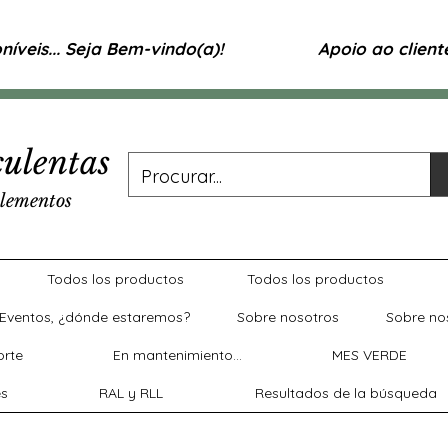
íveis... Seja Bem-vindo(a)!
Apoio ao clien
ulentas
lementos
Todos los productos
Todos los productos
Eventos, ¿dónde estaremos?
Sobre nosotros
Sobre no
rte
En mantenimiento...
MES VERDE
es
RAL y RLL
Resultados de la búsqueda