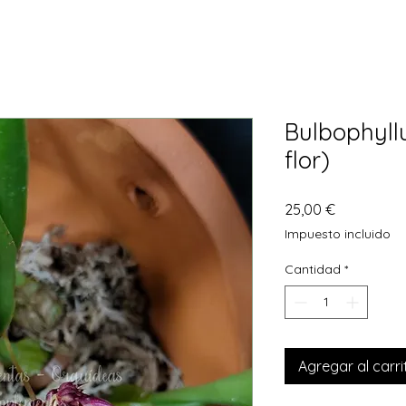
Bulbophyll
flor)
Precio
25,00 €
Impuesto incluido
Cantidad
*
Agregar al carri