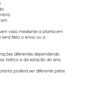
e
ão
ombra
 sim
 sem vaso mediante a planta em
 será feito o envio ou a
orações diferentes dependendo
ess hídrico e da estação do ano.
lanta poderá ser diferente pelos