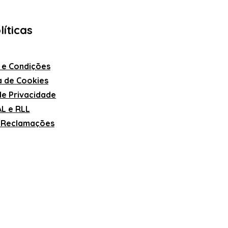
líticas
 e Condições
ca de Cookies
 de Privacidade
L e RLL
e Reclamações