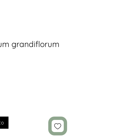
um grandiflorum
"
to