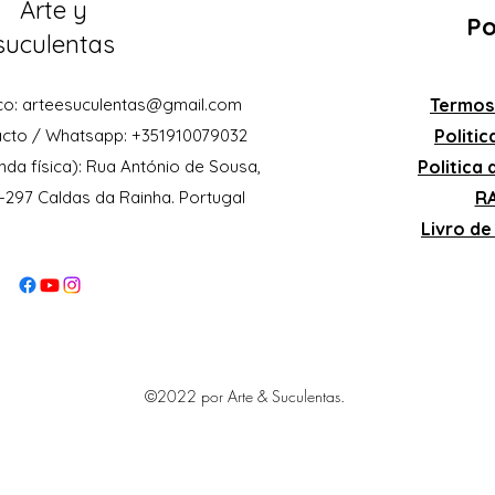
Arte y
Po
suculentas
co:
arteesuculentas@gmail.com
Termos
acto / Whatsapp: +351910079032
Politi
nda física): Rua António de Sousa,
Politica
0-297 Caldas da Rainha. Portugal
RA
Livro d
©2022 por Arte & Suculentas.