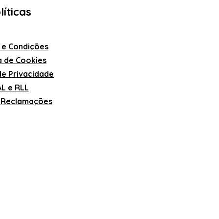
líticas
 e Condições
ca de Cookies
 de Privacidade
L e RLL
e Reclamações