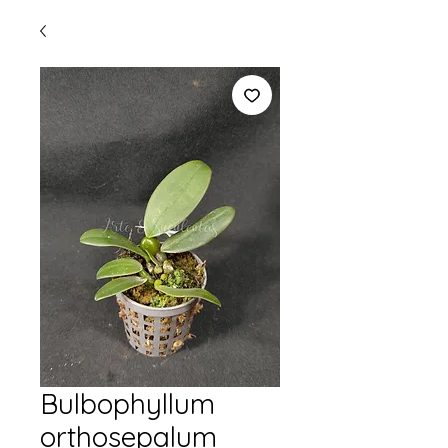
Bulbophyllum
orthosepalum