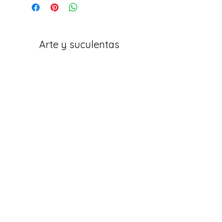
Arte y suculentas
Correo electrónico:
arteesuculentas@gmail.com
Teléfono de Contacto / Whatsapp:
+351910079032
Sede (No es una tienda física): Rua António
de Sousa, Lote 67, nº
10 2500-297
Caldas da
Rainha. Portugal
Políticas
Termos e Condições