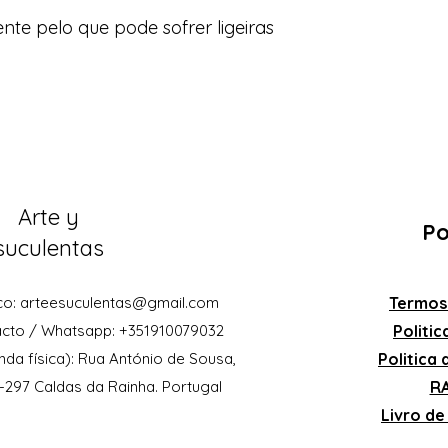
e pelo que pode sofrer ligeiras
Arte y
Po
suculentas
co:
arteesuculentas@gmail.com
Termos
acto / Whatsapp: +351910079032
Politi
nda física): Rua António de Sousa,
Politica
0-297 Caldas da Rainha. Portugal
RA
Livro d