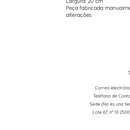
Largura: 20 cm
Peça fabricada manualment
alterações.
Correo electróni
Teléfono de Cont
Sede (No es una tie
Lote 67, nº 10 250