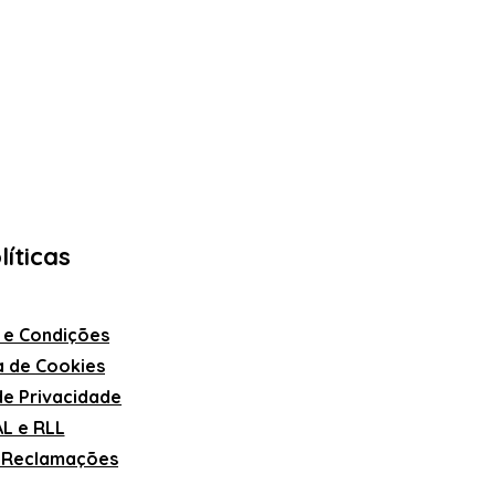
líticas
 e Condições
ca de Cookies
 de Privacidade
L e RLL
e Reclamações