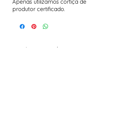
Apenas utilizamos cortiça de
produtor certificado.
Arte y suculentas
Correo electrónico:
arteesuculentas@gmail.com
Teléfono de Contacto / Whatsapp:
+351910079032
Sede (No es una tienda física): Rua António
de Sousa, Lote 67, nº
10 2500-297
Caldas da
Rainha. Portugal