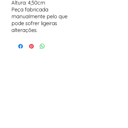
Altura: 4,50cm
Peça fabricada
manualmente pelo que
pode sofrer ligeiras
alterações.
Arte y suculentas
Correo electrónico:
arteesuculentas@gmail.com
Teléfono de Contacto / Whatsapp:
+351910079032
Sede (No es una tienda física): Rua António
de Sousa, Lote 67, nº
10 2500-297
Caldas da
Rainha. Portugal