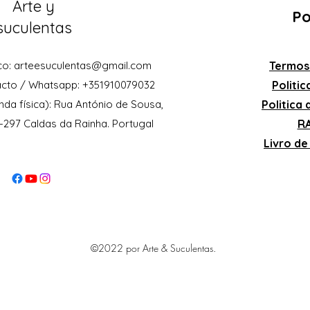
Arte y
Po
suculentas
co:
arteesuculentas@gmail.com
Termos
acto / Whatsapp: +351910079032
Politi
nda física): Rua António de Sousa,
Politica
0-297 Caldas da Rainha. Portugal
RA
Livro d
©2022 por Arte & Suculentas.