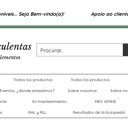
íveis... Seja Bem-vindo(a)!
Apoio ao clien
ulentas
lementos
Todos los productos
Todos los productos
Eventos, ¿dónde estaremos?
Sobre nosotros
Sobre no
rte
En mantenimiento...
MES VERDE
es
RAL y RLL
Resultados de la búsqueda