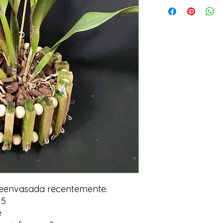
Reenvasada recentemente.
15
e