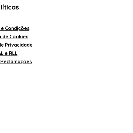
líticas
 e Condições
ca de Cookies
 de Privacidade
L e RLL
e Reclamações