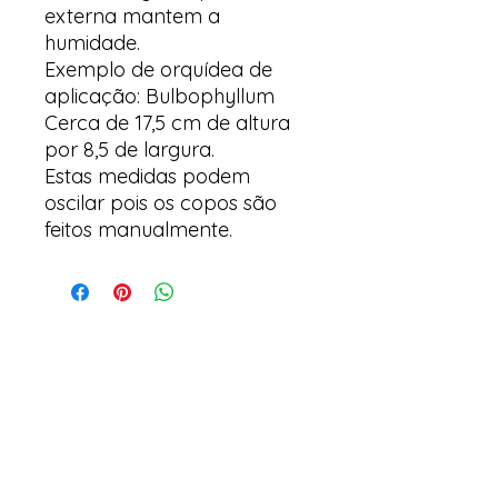
externa mantem a
humidade.
Exemplo de orquídea de
aplicação: Bulbophyllum
Cerca de 17,5 cm de altura
por 8,5 de largura.
Estas medidas podem
oscilar pois os copos são
feitos manualmente.
Arte y suculentas
Correo electrónico:
arteesuculentas@gmail.com
Teléfono de Contacto / Whatsapp: