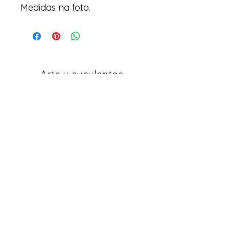
Medidas na foto.
Arte y suculentas
Correo electrónico:
arteesuculentas@gmail.com
Teléfono de Contacto / Whatsapp:
+351910079032
Sede (No es una tienda física): Rua António
de Sousa, Lote 67, nº
10 2500-297
Caldas da
Rainha. Portugal
Políticas