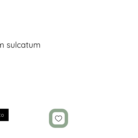
m sulcatum
to