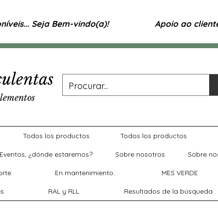
íveis... Seja Bem-vindo(a)!
Apoio ao clien
ulentas
lementos
Todos los productos
Todos los productos
Eventos, ¿dónde estaremos?
Sobre nosotros
Sobre no
rte
En mantenimiento...
MES VERDE
es
RAL y RLL
Resultados de la búsqueda