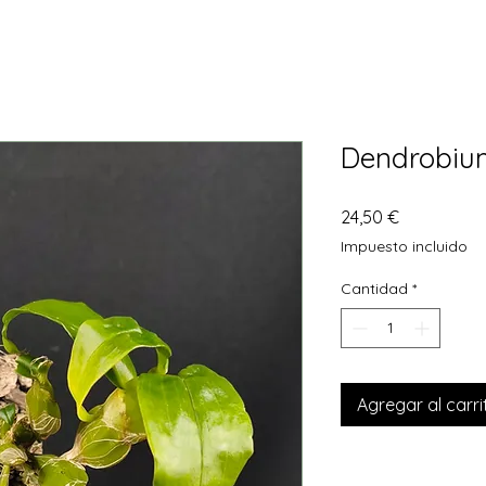
Dendrobiu
Precio
24,50 €
Impuesto incluido
Cantidad
*
Agregar al carri