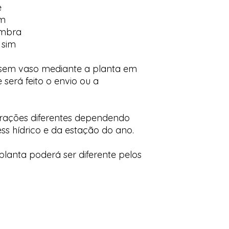
e
im
ombra
 sim
 sem vaso mediante a planta em
 será feito o envio ou a
orações diferentes dependendo
ess hídrico e da estação do ano.
lanta poderá ser diferente pelos