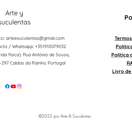
Arte y
Po
suculentas
co:
arteesuculentas@gmail.com
Termos
acto / Whatsapp: +351910079032
Politi
nda física): Rua António de Sousa,
Politica
0-297 Caldas da Rainha. Portugal
RA
Livro d
©2022 por Arte & Suculentas.