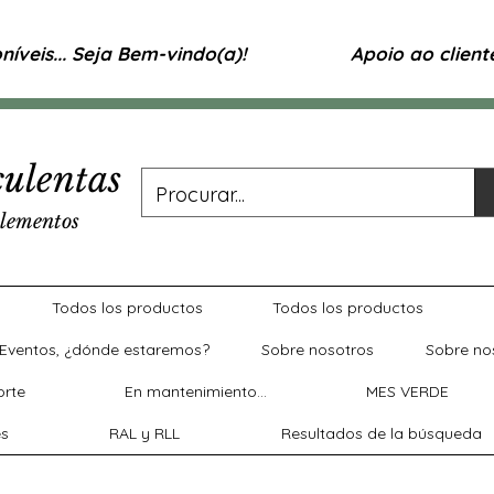
íveis... Seja Bem-vindo(a)!
Apoio ao clien
ulentas
lementos
Todos los productos
Todos los productos
Eventos, ¿dónde estaremos?
Sobre nosotros
Sobre no
rte
En mantenimiento...
MES VERDE
es
RAL y RLL
Resultados de la búsqueda