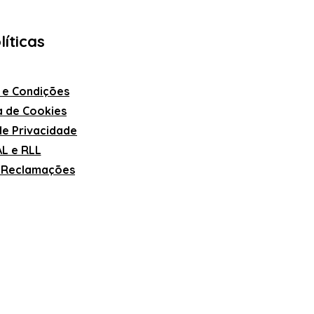
líticas
 e Condições
ca de Cookies
 de Privacidade
L e RLL
e Reclamações