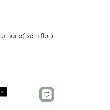
arumana( sem flor)
to