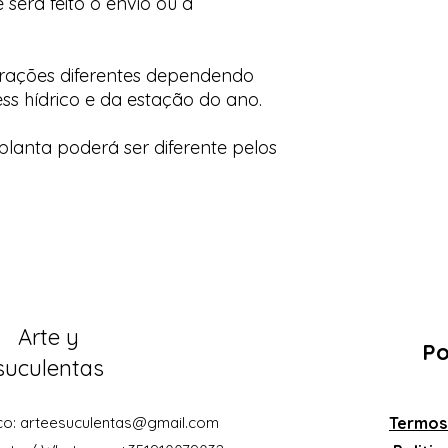
 será feito o envio ou a
orações diferentes dependendo
ess hídrico e da estação do ano.
lanta poderá ser diferente pelos
Arte y
Po
suculentas
co:
arteesuculentas@gmail.com
Termos