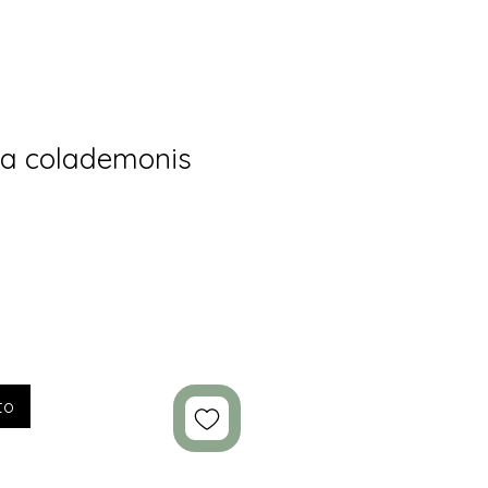
ra colademonis
to