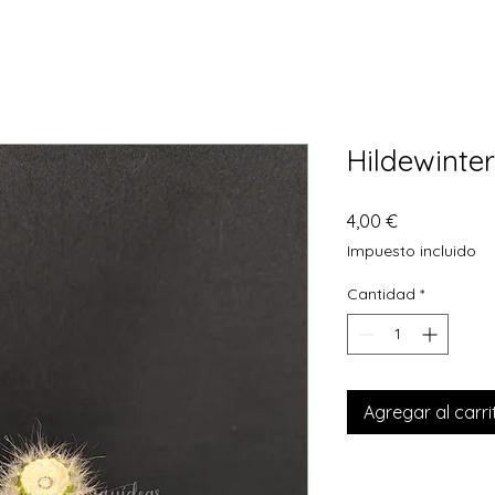
Hildewinte
Precio
4,00 €
Impuesto incluido
Cantidad
*
Agregar al carri