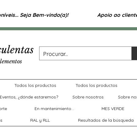
íveis... Seja Bem-vindo(a)!
Apoio ao clien
ulentas
lementos
Todos los productos
Todos los productos
Eventos, ¿dónde estaremos?
Sobre nosotros
Sobre no
rte
En mantenimiento...
MES VERDE
es
RAL y RLL
Resultados de la búsqueda