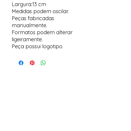
Largura:13 cm
Medidas podem oscilar.
Peças fabricadas
manualmente.
Formatos podem alterar
ligeiramente.
Peça possui logotipo.
Arte y suculentas
Correo electrónico:
arteesuculentas@gmail.com
Teléfono de Contacto / Whatsapp:
+351910079032
Sede (No es una tienda física): Rua António