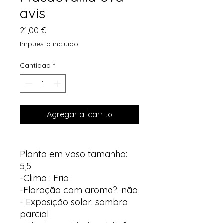
avis
Precio
21,00 €
Impuesto incluido
Cantidad
*
Agregar al carrito
Planta em vaso tamanho:
5,5
-Clima : Frio
-Floração com aroma?: não
- Exposição solar: sombra
parcial