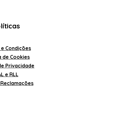
líticas
 e Condições
ca de Cookies
 de Privacidade
L e RLL
e Reclamações