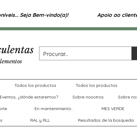
íveis... Seja Bem-vindo(a)!
Apoio ao clien
ulentas
lementos
Todos los productos
Todos los productos
Eventos, ¿dónde estaremos?
Sobre nosotros
Sobre no
rte
En mantenimiento...
MES VERDE
es
RAL y RLL
Resultados de la búsqueda