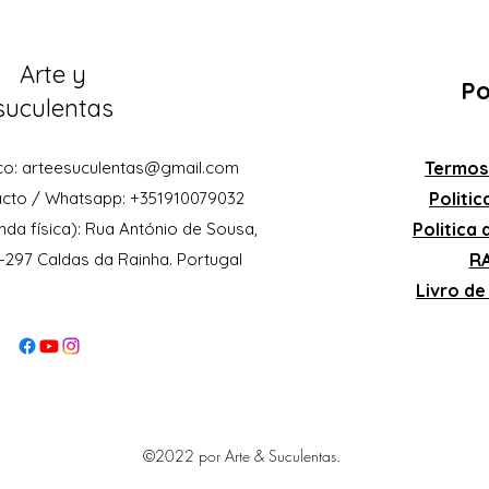
Arte y
Po
suculentas
co:
arteesuculentas@gmail.com
Termos
acto / Whatsapp: +351910079032
Politi
nda física): Rua António de Sousa,
Politica
0-297 Caldas da Rainha. Portugal
RA
Livro d
©2022 por Arte & Suculentas.