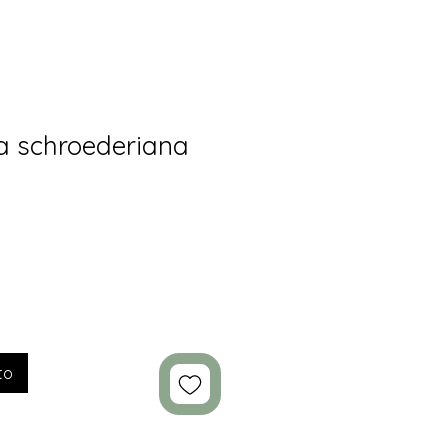
a schroederiana
to