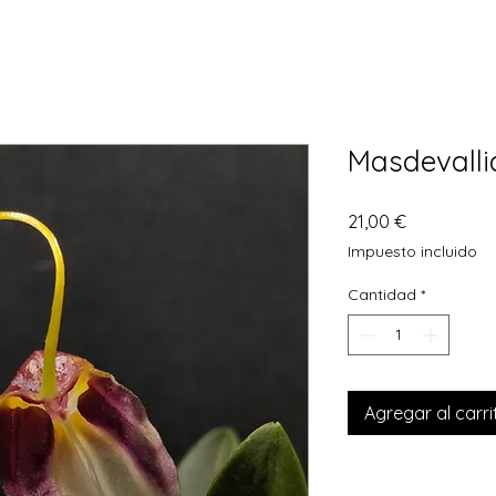
Masdevalli
Precio
21,00 €
Impuesto incluido
Cantidad
*
Agregar al carri