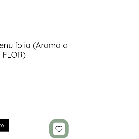
tenuifolia (Aroma a
M FLOR)
to