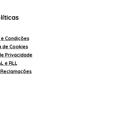
líticas
 e Condições
ca de Cookies
 de Privacidade
L e RLL
e Reclamações