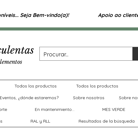
íveis... Seja Bem-vindo(a)!
Apoio ao clien
ulentas
lementos
Todos los productos
Todos los productos
Eventos, ¿dónde estaremos?
Sobre nosotros
Sobre no
rte
En mantenimiento...
MES VERDE
es
RAL y RLL
Resultados de la búsqueda