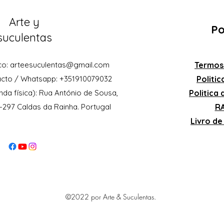
Arte y
Po
suculentas
co:
arteesuculentas@gmail.com
Termos
acto / Whatsapp: +351910079032
Politi
nda física): Rua António de Sousa,
Politica
0-297 Caldas da Rainha. Portugal
RA
Livro d
©2022 por Arte & Suculentas.