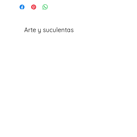
Arte y suculentas
Correo electrónico:
arteesuculentas@gmail.com
Teléfono de Contacto / Whatsapp:
+351910079032
Sede (No es una tienda física): Rua António
de Sousa, Lote 67, nº
10 2500-297
Caldas da
Rainha. Portugal
Políticas
Termos e Condições