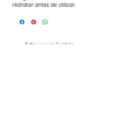
Hidratar antes de utilizar.
Arte y suculentas
Correo electrónico:
arteesuculentas@gmail.com
Teléfono de Contacto / Whatsapp:
+351910079032
Sede (No es una tienda física): Rua António
de Sousa, Lote 67, nº
10 2500-297
Caldas da
Rainha. Portugal
Políticas