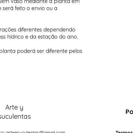
 sem vaso mediante a planta em
 será feito o envio ou a
orações diferentes dependendo
ess hídrico e da estação do ano.
lanta poderá ser diferente pelos
Arte y
Po
suculentas
co:
arteesuculentas@gmail.com
Termos