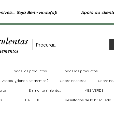
íveis... Seja Bem-vindo(a)!
Apoio ao clien
ulentas
lementos
Todos los productos
Todos los productos
Eventos, ¿dónde estaremos?
Sobre nosotros
Sobre no
rte
En mantenimiento...
MES VERDE
es
RAL y RLL
Resultados de la búsqueda