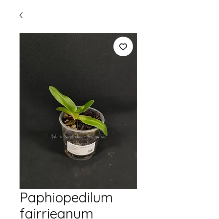
Paphiopedilum
fairrieanum