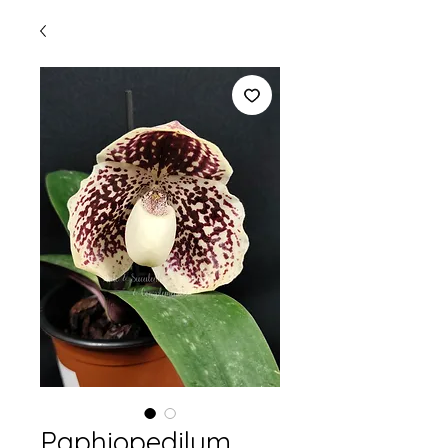
Paphiopedilum