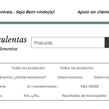
íveis... Seja Bem-vindo(a)!
Apoio ao clien
ulentas
lementos
Todos los productos
Todos los productos
Eventos, ¿dónde estaremos?
Sobre nosotros
Sobre no
rte
En mantenimiento...
MES VERDE
es
RAL y RLL
Resultados de la búsqueda