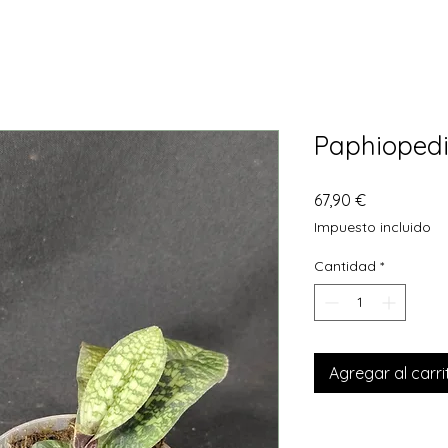
Paphioped
Precio
67,90 €
Impuesto incluido
Cantidad
*
Agregar al carri