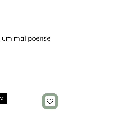
ilum malipoense
to