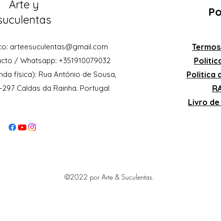
Arte y
Po
suculentas
co:
arteesuculentas@gmail.com
Termos
acto / Whatsapp: +351910079032
Politi
nda física): Rua António de Sousa,
Politica
0-297 Caldas da Rainha. Portugal
RA
Livro d
©2022 por Arte & Suculentas.