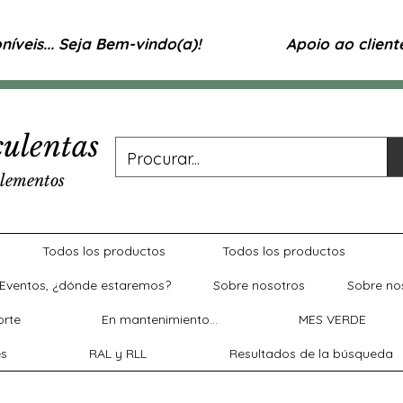
íveis... Seja Bem-vindo(a)!
Apoio ao clien
ulentas
lementos
Todos los productos
Todos los productos
Eventos, ¿dónde estaremos?
Sobre nosotros
Sobre no
rte
En mantenimiento...
MES VERDE
es
RAL y RLL
Resultados de la búsqueda