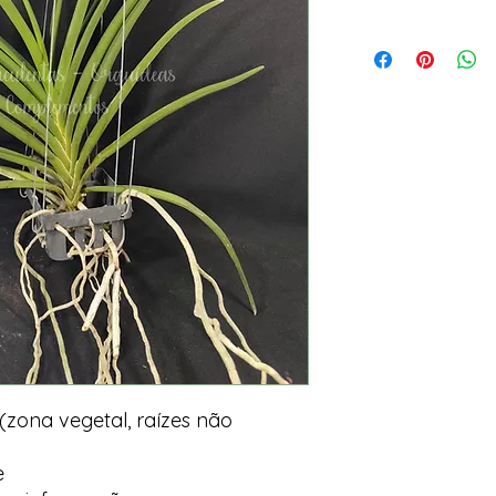
ona vegetal, raízes não
e