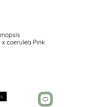
enopsis
 x coerulea Pink
to