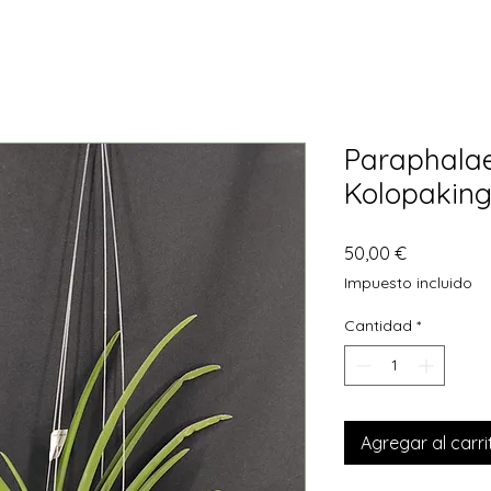
Paraphala
Kolopaking
Precio
50,00 €
Impuesto incluido
Cantidad
*
Agregar al carri