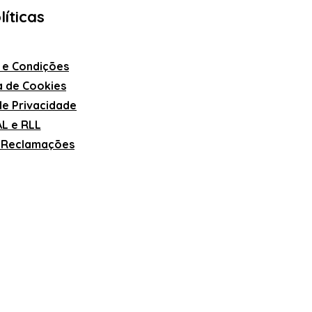
líticas
 e Condições
ca de Cookies
 de Privacidade
L e RLL
e Reclamações