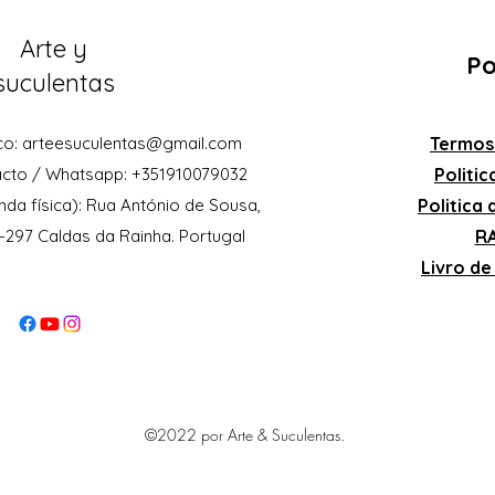
Arte y
Po
suculentas
co:
arteesuculentas@gmail.com
Termos
acto / Whatsapp: +351910079032
Politi
nda física): Rua António de Sousa,
Politica
0-297 Caldas da Rainha. Portugal
RA
Livro d
©2022 por Arte & Suculentas.