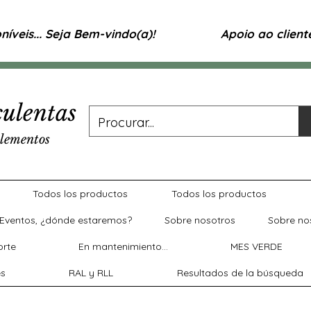
íveis... Seja Bem-vindo(a)!
Apoio ao clien
ulentas
lementos
Todos los productos
Todos los productos
Eventos, ¿dónde estaremos?
Sobre nosotros
Sobre no
rte
En mantenimiento...
MES VERDE
es
RAL y RLL
Resultados de la búsqueda