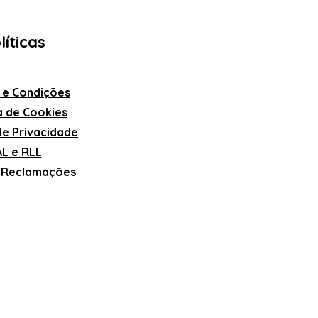
líticas
 e Condições
ca de Cookies
 de Privacidade
L e RLL
e Reclamações