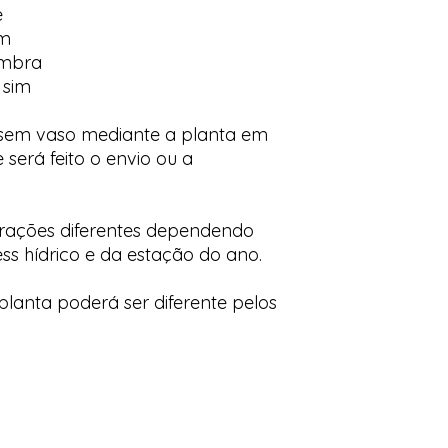
e
im
ombra
 sim
 sem vaso mediante a planta em
 será feito o envio ou a
orações diferentes dependendo
ess hídrico e da estação do ano.
lanta poderá ser diferente pelos