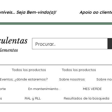
íveis... Seja Bem-vindo(a)!
Apoio ao clien
ulentas
lementos
Todos los productos
Todos los productos
Eventos, ¿dónde estaremos?
Sobre nosotros
Sobre no
rte
En mantenimiento...
MES VERDE
es
RAL y RLL
Resultados de la búsqueda