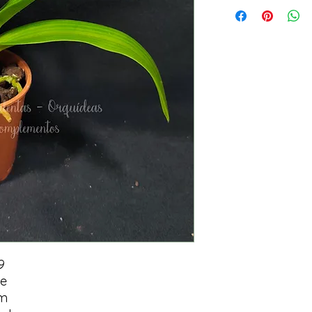
9
te
im