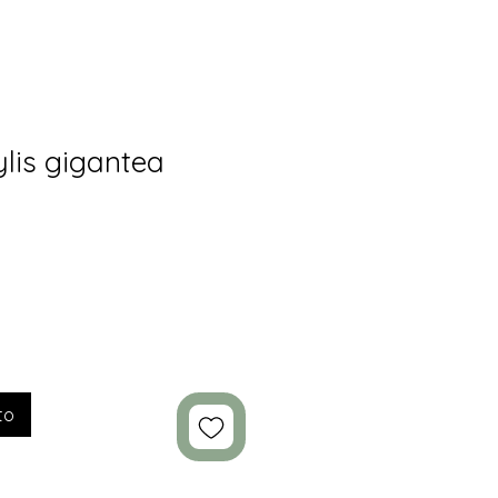
lis gigantea
to