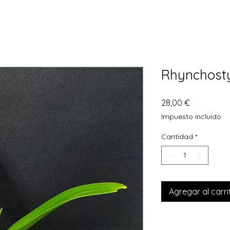
Rhynchosty
Precio
28,00 €
Impuesto incluido
Cantidad
*
Agregar al carri