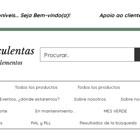
íveis... Seja Bem-vindo(a)!
Apoio ao clien
ulentas
lementos
Todos los productos
Todos los productos
Eventos, ¿dónde estaremos?
Sobre nosotros
Sobre no
rte
En mantenimiento...
MES VERDE
es
RAL y RLL
Resultados de la búsqueda