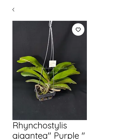
Rhynchostylis
gigantea" Purple "