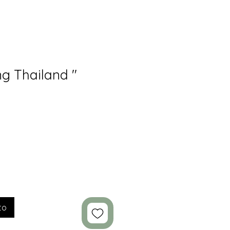
ng Thailand "
to