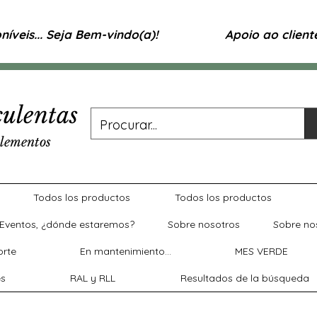
íveis... Seja Bem-vindo(a)!
Apoio ao clien
ulentas
lementos
Todos los productos
Todos los productos
Eventos, ¿dónde estaremos?
Sobre nosotros
Sobre no
rte
En mantenimiento...
MES VERDE
es
RAL y RLL
Resultados de la búsqueda