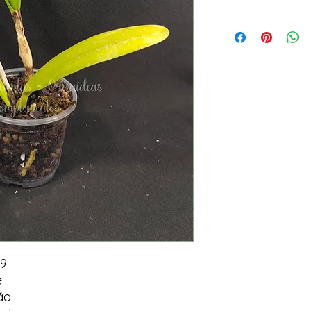
 9
e
ão