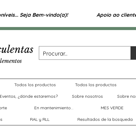
íveis... Seja Bem-vindo(a)!
Apoio ao clien
ulentas
lementos
Todos los productos
Todos los productos
Eventos, ¿dónde estaremos?
Sobre nosotros
Sobre no
rte
En mantenimiento...
MES VERDE
es
RAL y RLL
Resultados de la búsqueda