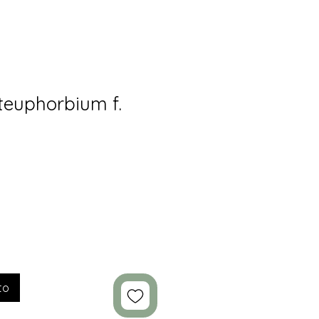
teuphorbium f.
to