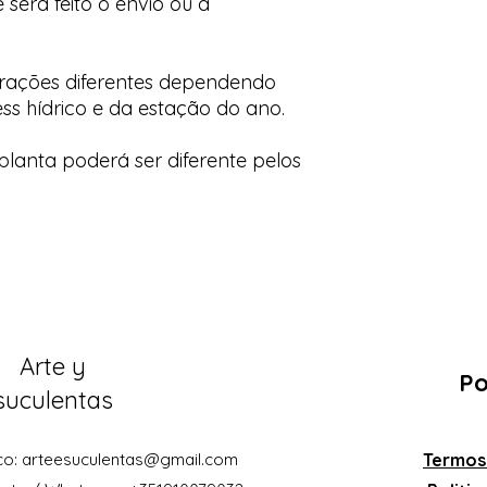
 será feito o envio ou a
orações diferentes dependendo
ess hídrico e da estação do ano.
lanta poderá ser diferente pelos
Arte y
Po
suculentas
co:
arteesuculentas@gmail.com
Termos