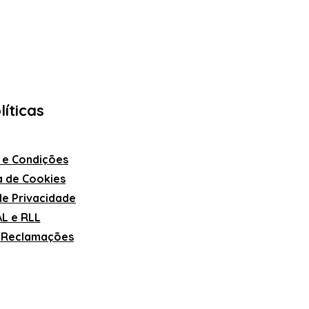
líticas
 e Condições
ca de Cookies
 de Privacidade
L e RLL
e Reclamações