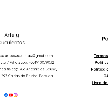
Arte y
Po
suculentas
co:
arteesuculentas@gmail.com
Termos
acto / Whatsapp: +351910079032
Politi
nda física): Rua António de Sousa,
Politica
0-297 Caldas da Rainha. Portugal
RA
Livro d