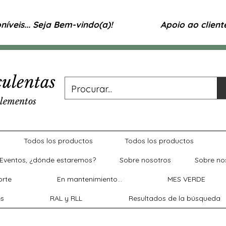
íveis... Seja Bem-vindo(a)!
Apoio ao clien
ulentas
lementos
Todos los productos
Todos los productos
Eventos, ¿dónde estaremos?
Sobre nosotros
Sobre no
rte
En mantenimiento...
MES VERDE
es
RAL y RLL
Resultados de la búsqueda