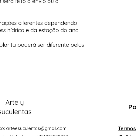
 será feito o envio ou a
orações diferentes dependendo
ess hídrico e da estação do ano.
lanta poderá ser diferente pelos
Arte y
Po
suculentas
co:
arteesuculentas@gmail.com
Termos