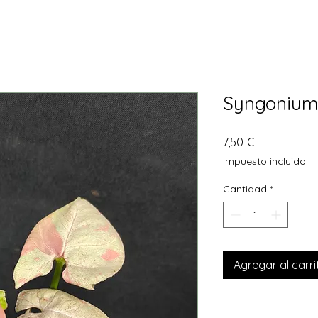
Syngonium 
Precio
7,50 €
Impuesto incluido
Cantidad
*
Agregar al carri