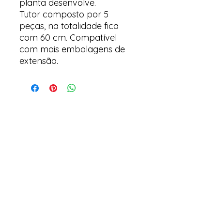
planta desenvolve.
Tutor composto por 5
peças, na totalidade fica
com 60 cm. Compatível
com mais embalagens de
extensão.
Arte y suculentas
Correo electrónico:
arteesuculentas@gmail.com
Teléfono de Contacto / Whatsapp:
+351910079032
Sede (No es una tienda física): Rua António
de Sousa, Lote 67, nº
10 2500-297
Caldas da