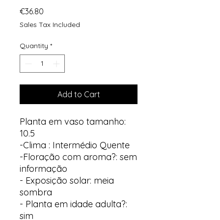
Price
€36.80
Sales Tax Included
Quantity
*
Add to Cart
Planta em vaso tamanho:
10.5
-Clima : Intermédio Quente
-Floração com aroma?: sem
informação
- Exposição solar: meia
sombra
- Planta em idade adulta?:
sim