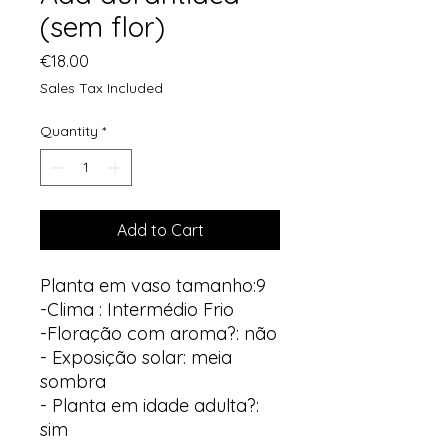
(sem flor)
Price
€18.00
Sales Tax Included
Quantity
*
Add to Cart
Planta em vaso tamanho:9
-Clima : Intermédio Frio
-Floração com aroma?: não
- Exposição solar: meia
sombra
- Planta em idade adulta?:
sim