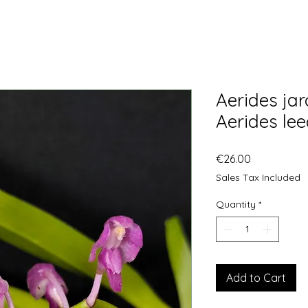
Aerides jar
Aerides lee
Price
€26.00
Sales Tax Included
Quantity
*
Add to Cart