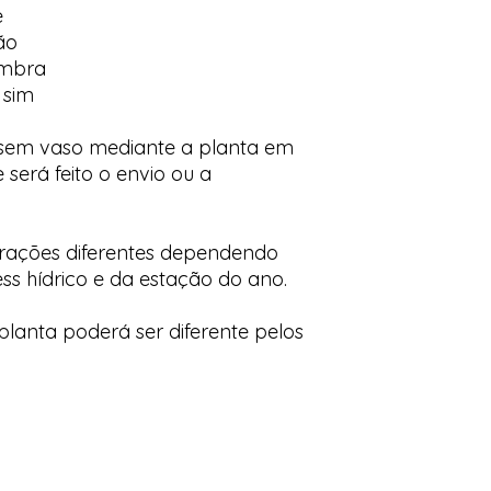
e
ão
ombra
 sim
 sem vaso mediante a planta em
 será feito o envio ou a
orações diferentes dependendo
ess hídrico e da estação do ano.
lanta poderá ser diferente pelos