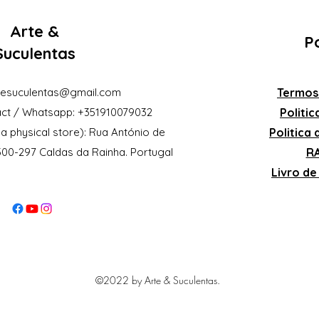
Arte &
Po
Suculentas
eesuculentas@gmail.com
Termos
ct / Whatsapp: +351910079032
Politi
a physical store): Rua António de
Politica
2500-297 Caldas da Rainha. Portugal
RA
Livro d
©2022 by Arte & Suculentas.