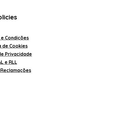
licies
 e Condições
ca de Cookies
 de Privacidade
L e RLL
e Reclamações