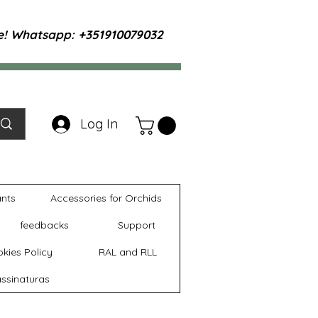
te! Whatsapp: +351910079032
Log In
ants
Accessories for Orchids
feedbacks
Support
kies Policy
RAL and RLL
ssinaturas