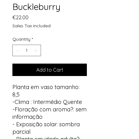
Buckleburry
Price
€22.00
Sales Tax Included
Quantity
*
Add to Cart
Planta em vaso tamanho:
8,5
-Clima : Intermédio Quente
-Floração com aroma?: sem
informação
- Exposição solar: sombra
parcial