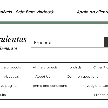
íveis... Seja Bem-vindo(a)!
Apoio ao clien
ulentas
lementos
l the products
All the products
orchids
Other Pl
About Us
About Us
Common questions
va página
Terms and conditions
Privacy and Coo
ults
Minhas a