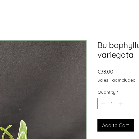
Bulbophyll
variegata
Price
€38.00
Sales Tax Included
Quantity
*
Add to Cart