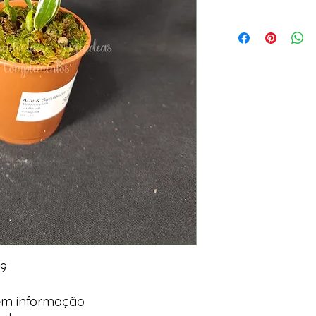
 9
em informação