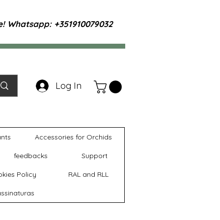
te! Whatsapp: +351910079032
Log In
ants
Accessories for Orchids
feedbacks
Support
kies Policy
RAL and RLL
ssinaturas