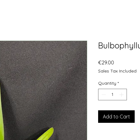
Bulbophyl
Price
€29.00
Sales Tax Included
Quantity
*
Add to Cart