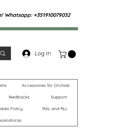
te! Whatsapp: +351910079032
Log In
ants
Accessories for Orchids
feedbacks
Support
kies Policy
RAL and RLL
ssinaturas