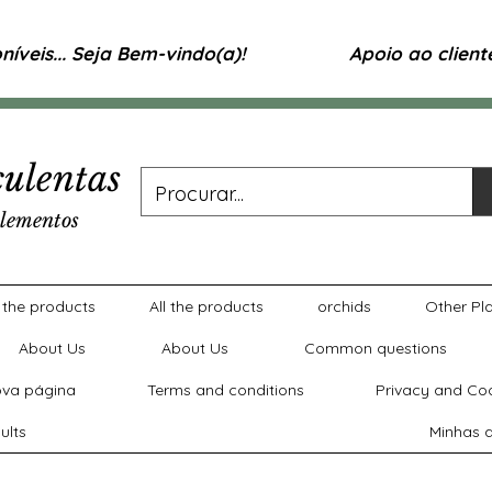
íveis... Seja Bem-vindo(a)!
Apoio ao clien
ulentas
lementos
l the products
All the products
orchids
Other Pl
About Us
About Us
Common questions
va página
Terms and conditions
Privacy and Coo
ults
Minhas a