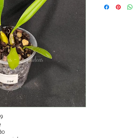
 9
e
ão