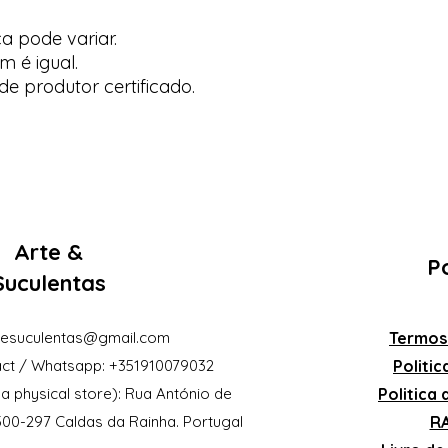
ça pode variar.
m é igual.
de produtor certificado.
Arte &
Po
Suculentas
eesuculentas@gmail.com
Termos
ct / Whatsapp: +351910079032
Politi
a physical store): Rua António de
Politica
2500-297 Caldas da Rainha. Portugal
RA