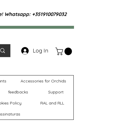
te! Whatsapp: +351910079032
Log In
ants
Accessories for Orchids
feedbacks
Support
kies Policy
RAL and RLL
ssinaturas