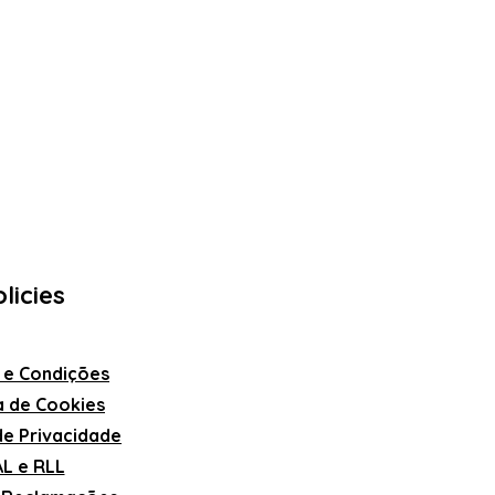
licies
 e Condições
ca de Cookies
 de Privacidade
L e RLL