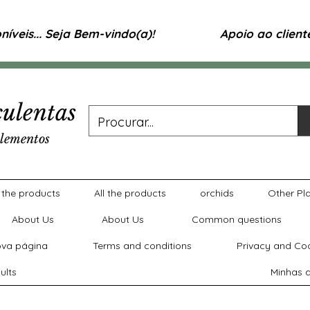
íveis... Seja Bem-vindo(a)!
Apoio ao clien
ulentas
lementos
l the products
All the products
orchids
Other Pl
About Us
About Us
Common questions
va página
Terms and conditions
Privacy and Coo
ults
Minhas a