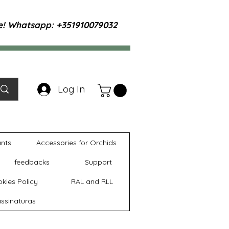
te! Whatsapp: +351910079032
Log In
ants
Accessories for Orchids
feedbacks
Support
kies Policy
RAL and RLL
ssinaturas