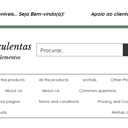
íveis... Seja Bem-vindo(a)!
Apoio ao clien
ulentas
lementos
l the products
All the products
orchids
Other Pl
About Us
About Us
Common questions
va página
Terms and conditions
Privacy and Coo
ults
Minhas a