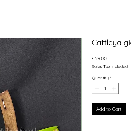
Cattleya g
Price
€29.00
Sales Tax Included
Quantity
*
Add to Cart