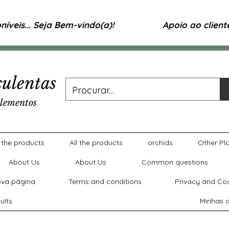
íveis... Seja Bem-vindo(a)!
Apoio ao clien
ulentas
lementos
l the products
All the products
orchids
Other Pl
About Us
About Us
Common questions
va página
Terms and conditions
Privacy and Coo
ults
Minhas a