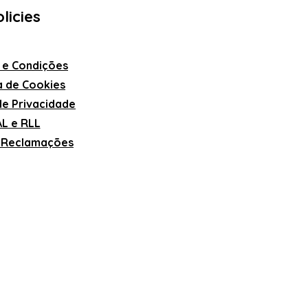
licies
 e Condições
ca de Cookies
 de Privacidade
L e RLL
e Reclamações