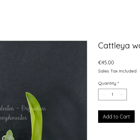
Cattleya wa
Price
€45.00
Sales Tax Included
Quantity
*
Add to Cart