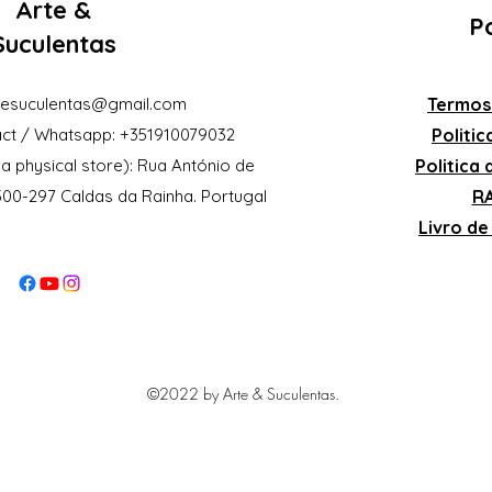
Arte &
Po
Suculentas
eesuculentas@gmail.com
Termos
ct / Whatsapp: +351910079032
Politi
a physical store): Rua António de
Politica
2500-297 Caldas da Rainha. Portugal
RA
Livro d
©2022 by Arte & Suculentas.