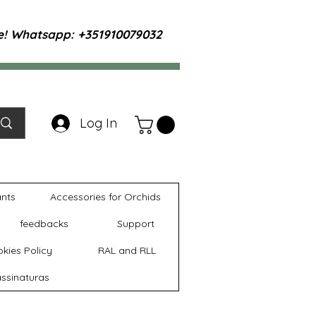
te! Whatsapp: +351910079032
Log In
ants
Accessories for Orchids
feedbacks
Support
kies Policy
RAL and RLL
ssinaturas